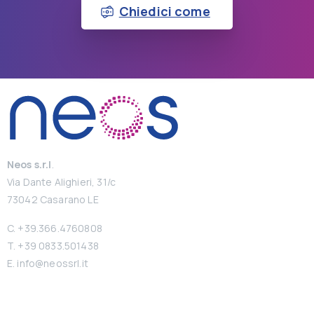
Chiedici come
Neos s.r.l
.
Via Dante Alighieri, 31/c
73042 Casarano LE
C. +39.366.4760808
T. +39 0833.501438
E. info@neossrl.it